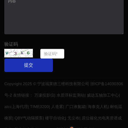
验证码
提交
Copyright 2025 © 宁波福莱德三维科技有限公司
浙ICP备14030306
号-2
友情链接：
万濠投影仪
|
水质浮标监测站
|
威达五轴加工中心
|
atcc上海代理
|
TIME3200
|
人造雾
|
广口液氮罐
|
海泰克人机
|
耐低温
橡胶
|
QBY气动隔膜泵
|
楼宇自动化
|
无尘布
|
原位催化光电离质谱成