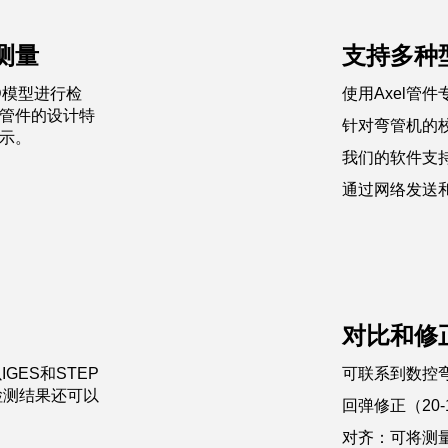
测量
支持多种
D模型进行检
使用Axel管
管件的设计特
针对弯管机的
示。
我们的软件支
通过网络发送
对比和修
GES和STEP
可联系到数控
检测结果还可以
回弹修正（20-
对齐：可将测